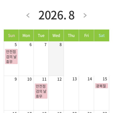
2026. 8
Sun
Mon
Tue
Wed
Thu
Fri
Sat
5
6
7
8
안전점
검의 날
휴무
13
14
15
9
10
11
12
광복절
안전점
검의 날
휴무