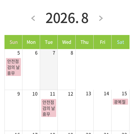
2026. 8
Sun
Mon
Tue
Wed
Thu
Fri
Sat
5
6
7
8
안전점
검의 날
휴무
13
14
15
9
10
11
12
광복절
안전점
검의 날
휴무