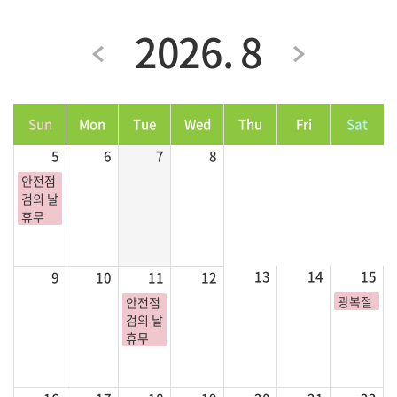
2026. 8
Sun
Mon
Tue
Wed
Thu
Fri
Sat
5
6
7
8
안전점
검의 날
휴무
13
14
15
9
10
11
12
광복절
안전점
검의 날
휴무